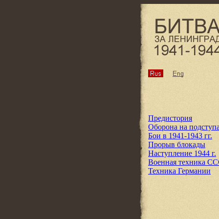
Предистория
Оборона на подступ
Бои в 1941-1943 гг.
Прорыв блокады
Наступление 1944 г.
Военная техника С
Техника Германии