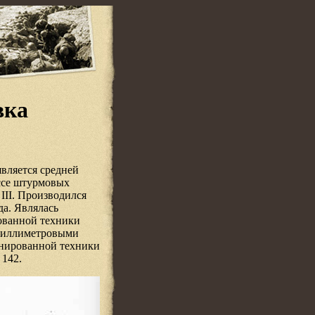
вка
 является средней
ссе штурмовых
III. Производился
да. Являлась
ованной техники
-миллиметровыми
онированной техники
 142.