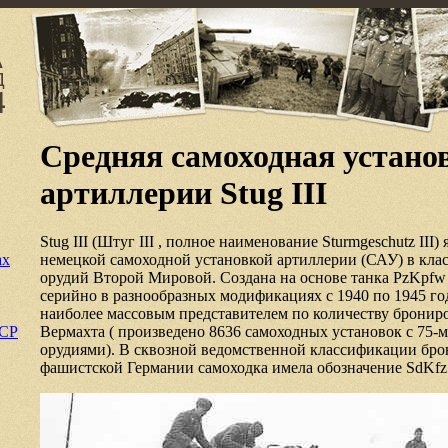
Средняя самоходная устано
артиллерии Stug III
Stug III (Штуг III , полное наименование Sturmgeschutz III)
ах
немецкой самоходной установкой артиллерии (САУ) в кла
орудий Второй Мировой. Создана на основе танка PzKpfw 
серийно в разнообразных модификациях с 1940 по 1945 го
наиболее массовым представителем по количеству бронир
ССР
Вермахта ( произведено 8636 самоходных установок с 75
орудиями). В сквозной ведомственной классификации бр
фашистской Германии самоходка имела обозначение SdKfz