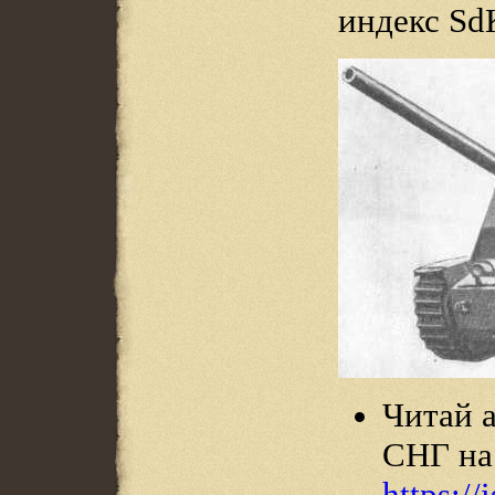
индекс Sd
Читай 
СНГ на
https:/