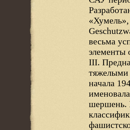
Разработа
«Хумель»,
Geschutzwa
весьма ус
элементы 
III. Предн
тяжелыми 
начала 19
именовала
шершень. 
классифик
фашистск