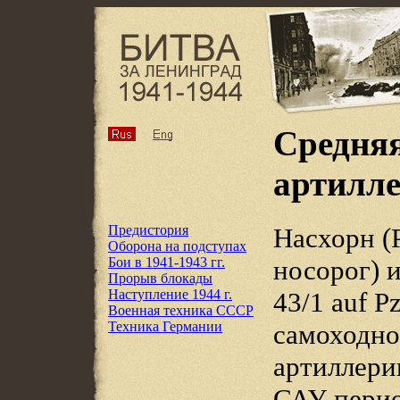
Средняя
артилле
Предистория
Насхорн (P
Оборона на подступах
Бои в 1941-1943 гг.
носорог) 
Прорыв блокады
Наступление 1944 г.
43/1 auf P
Военная техника СССР
Техника Германии
самоходно
артиллери
САУ пери