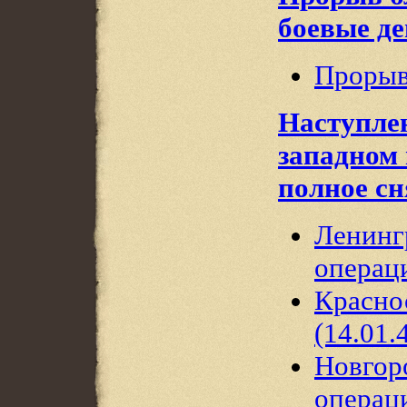
боевые де
Прорыв
Наступлен
западном 
полное с
Ленинг
операци
Красно
(14.01.
Новгор
операци