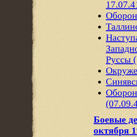
17.07.4
Оборон
Таллинс
Наступ
Западн
Руссы
Окруже
Синявск
Оборон
(07.09.
Боевые де
октября 1