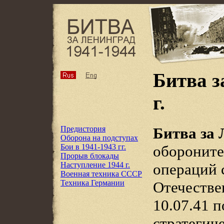
Битва з
г.
Предистория
Битва за
Оборона на подступах
Бои в 1941-1943 гг.
обороните
Прорыв блокады
Наступление 1944 г.
операций 
Военная техника СССР
Техника Германии
Отечестве
10.07.41 п
стратегич