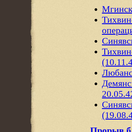
Мгинск
Тихвин
операци
Синявск
Тихвин
(10.11.
Любанс
Демянск
20.05.4
Синявс
(19.08.
Прорыв б