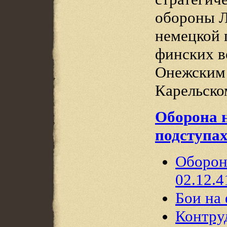
обороны Л
немецкой 
финских в
Онежским 
Карельско
Оборона 
подступа
Оборона
02.12.4
Бои на
Контру