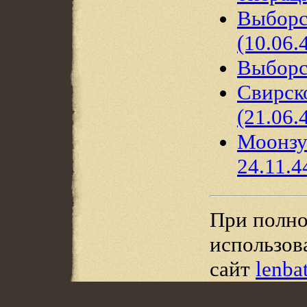
Выборс
(10.06.
Выборск
Свирск
(21.06.
Моонзун
24.11.4
При полно
использов
сайт
lenba